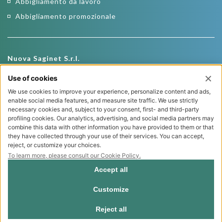
Abbigliamento da lavoro
Abbigliamento promozionale
Nuova Saginet S.r.l.
Via Roma, 19
22026 Maslianico (CO)
Tel.
+39 031 781569
Fax +39 031 511989
E-mail
info@nuovasaginet.it
P.I. 03161450139
Privacy policy
Cookie policy
Web Agency NewVisibility