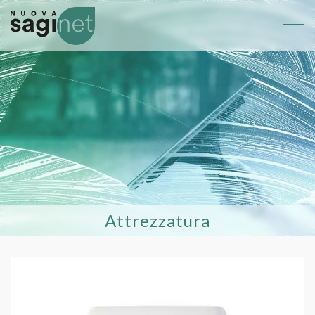
Attrezzatura
816 Dispenser per asciugamani in cart