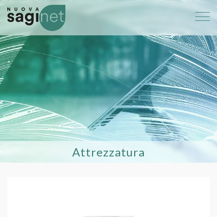
Attrezzatura
802 Dispenser carta igienica interfog