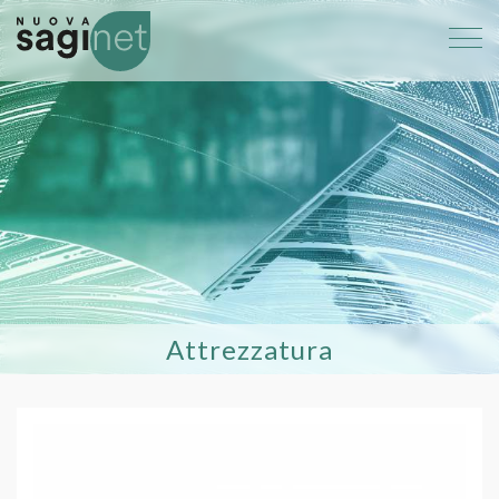
Attrezzatura
086 Ricambio per piumino snake da c