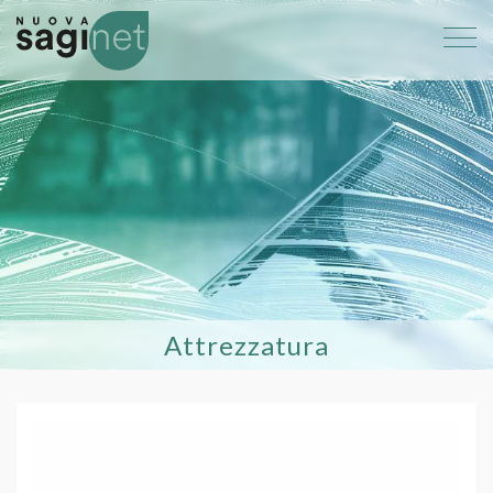
Attrezzatura
066 Ricambio vello per tergivetro da