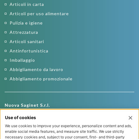
Articoli in carta
Articoli per uso alimentare
Pulizia e igiene
Attrezzatura
Articoli sanitari
Antinfortunistica
Imballaggio
Abbigliamento da lavoro
Abbigliamento promozionale
Nuova Saginet S.r.l.
Via Roma, 19
22026 Maslianico (CO)
Tel.
+39 031 781569
Fax +39 031 511989