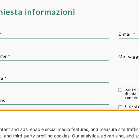
hiesta informazioni
*
E-mail *
me *
Messaggi
a *
Iscrizi
dichiaro
consenso
ono
* Dichia
consenso
c-d)
zzo