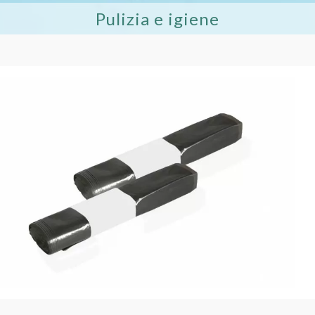
Pulizia e igiene
/R Sacchetti pattumiera neri