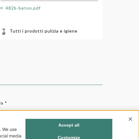
482b-beton.pdf
Tutti i prodotti pulizia e igiene
o *
one newsletter e ricezione comunicazioni commerciali,