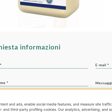
hiesta informazioni
*
E-mail *
me *
Messaggi
a *
Iscrizi