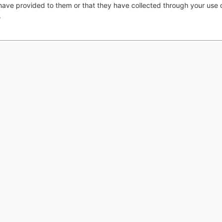
dichiaro
consenso
ono
zzo