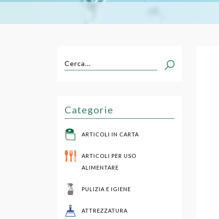
482
Cerca...
Sigi
Categorie
ARTICOLI IN CARTA
ARTICOLI PER USO
ALIMENTARE
PULIZIA E IGIENE
ATTREZZATURA