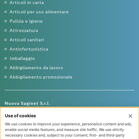
Articoli in carta
Articoli per uso alimentare
Pulizia e igiene
Attrezzatura
Articoli sanitari
Antinfortunistica
Imballaggio
Abbigliamento da lavoro
Abbigliamento promozionale
Nuova Saginet S.r.l.
Via Roma, 19
22026 Maslianico (CO)
Tel.
+39 031 781569
Fax +39 031 511989